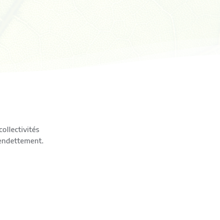
ollectivités
’endettement.