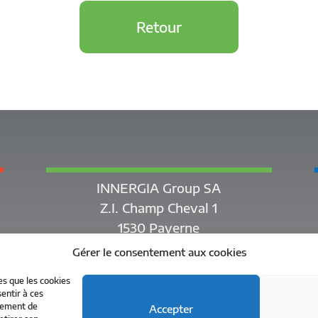
Retour
INNERGIA Group SA
Z.I. Champ Cheval 1
1530 Payerne
Gérer le consentement aux cookies
es que les cookies
entir à ces
rtement de
Accepter