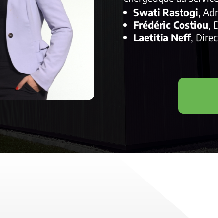
Swati Rastogi
, Ad
Frédéric Costiou
, 
Laetitia Neff
, Dire