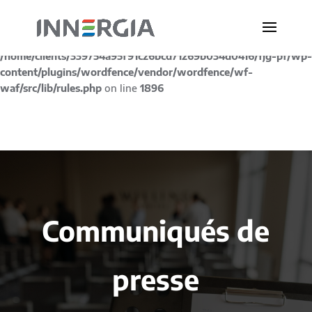
Deprecated
: preg_replace(): Passing null to parameter #3
($subject) of type array|string is deprecated in
/home/clients/339754a95f91c26bcd71269b034d0416/fjg-pf/wp-
content/plugins/wordfence/vendor/wordfence/wf-
waf/src/lib/rules.php
on line
1896
Communiqués de
presse